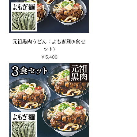
元祖黒肉うどん：よもぎ麺(5食セ
ット)
価格
￥5,400