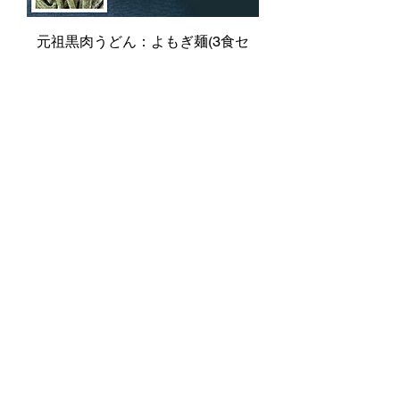
元祖黒肉うどん：よもぎ麺(3食セ
ット)
価格
￥3,500
元祖黒肉うどん：よもぎ麺(1食)
価格
￥1,200