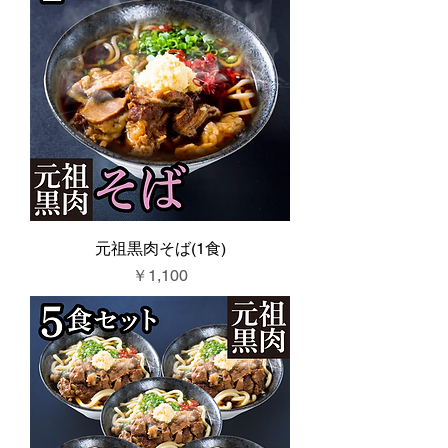
元祖黒肉そば(1食)
価格
￥1,100