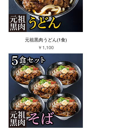
元祖黒肉うどん(1食)
価格
￥1,100