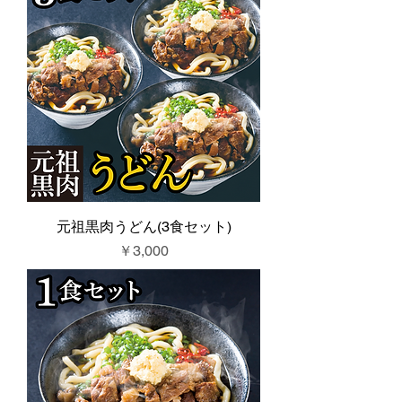
元祖黒肉うどん(3食セット)
価格
￥3,000